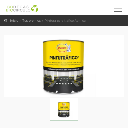
Inicio
Tus premios
Pintura para trafico Acrilica