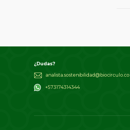
¿Dudas?
analista.sostenibilidad@biocirculo.c
+573174314344