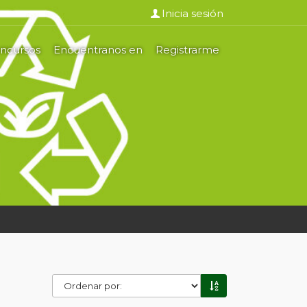
Inicia sesión
oncursos
Encuentranos en
Registrarme