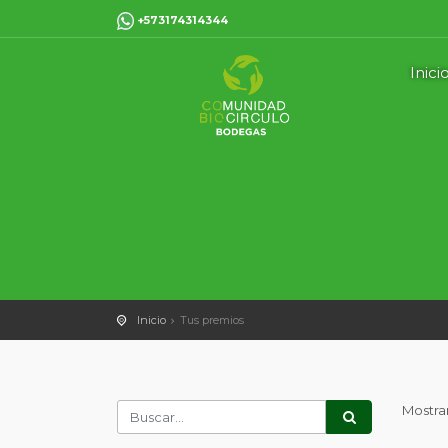
+573174314344
Inici
Inicio
Tus premios
Mostran