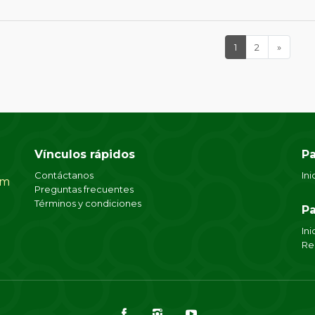
1
(current)
2
»
Next
Vínculos rápidos
Pa
Contáctanos
Ini
om
Preguntas frecuentes
Términos y condiciones
Pa
Ini
Re