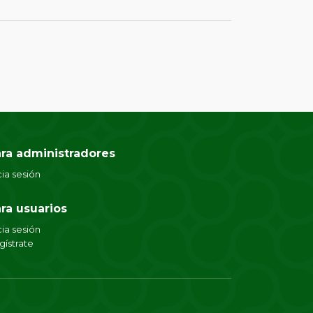
ra administradores
cia sesión
ra usuarios
cia sesión
gístrate