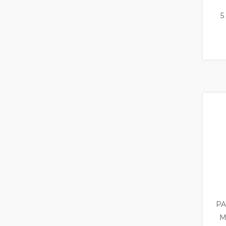
5
PA
M