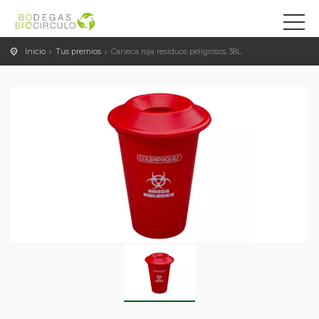
Inicio
Tus premios
Caneca roja residuos peligrosos 38L